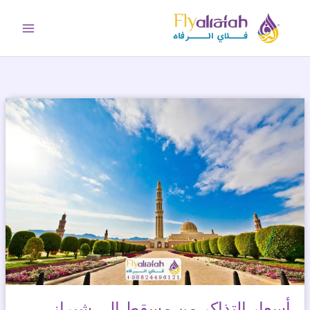
خطي
لى
لمحتوى
أسعار التذاكر من مسقط إلى شيراز